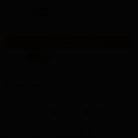
Set 2 Drip Tip résine
Compatibles 510
2 hauteurs 1 x 16mm & 1 x 11mm
Plusieurs coloris
Ce produit n'est plus en stock avec ces options mais reste
disponible avec d'autres options
Couleur :
Ajouter à ma liste d'envies
Tweet
Partager
Pinterest
EN SAVOIR PLUS
FICHE TECHNIQUE