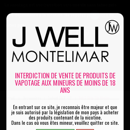
Le vapotage est une transition vers une vie sans tabac puis
sans dépendance à la nicotine. Ne vapotez pas si vous ne
Mon compte
fumez pas
0
INTERDICTION DE VENTE DE PRODUITS DE
VAPOTAGE AUX MINEURS DE MOINS DE 18
MENU
ANS
Accueil
Accessoires
Embout DRIP TIP
Set 2 Drip Tip Résine
|
|
|
En entrant sur ce site, je reconnais être majeur et que
je suis autorisé par la législation de mon pays à acheter
des produits contenant de la nicotine.
Dans le cas où vous êtes mineur, veuillez quitter ce site.