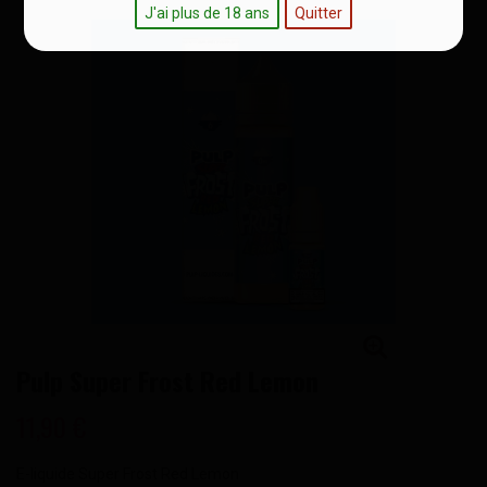
J'ai plus de 18 ans
Quitter
Pulp Super Frost Red Lemon
11,90 €
E-liquide Super Frost Red Lemon