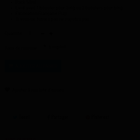
Pack 50ml
Livré avec 1 booster pour 3mg ou 2 boosters pour 6mg
Fabrication Française Pulp
Si vous ne fumez pas ne vapotez pas
Quantité :
6 mg/ml
Taux de nicotine :
AJOUTER AU PANIER
Ajouter à ma liste d'envies
Tweet
Partager
Pinterest