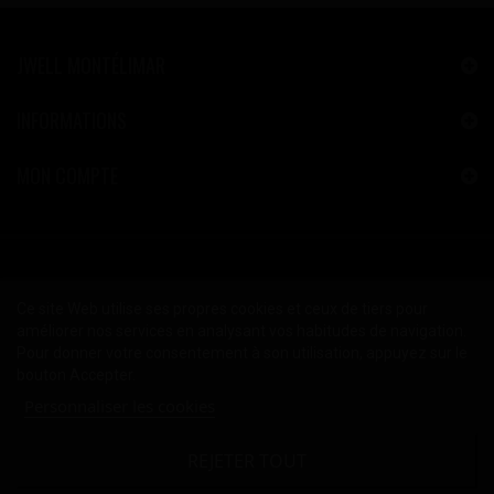
JWELL MONTÉLIMAR
INFORMATIONS
MON COMPTE
Ce site Web utilise ses propres cookies et ceux de tiers pour
améliorer nos services en analysant vos habitudes de navigation.
Pour donner votre consentement à son utilisation, appuyez sur le
bouton Accepter.
Personnaliser les cookies
REJETER TOUT
2024 © Copyright JWELL™ Montélimar