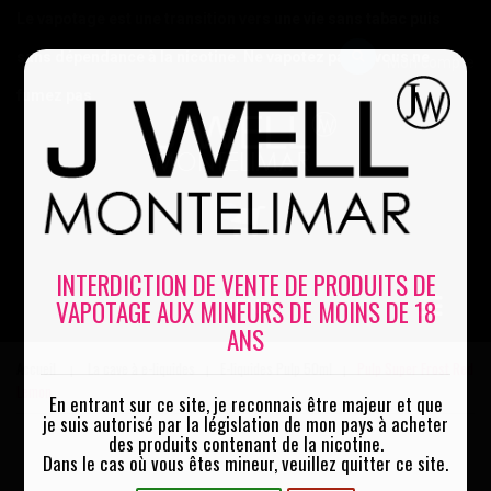
Le vapotage est une transition vers une vie sans tabac puis
sans dépendance à la nicotine. Ne vapotez pas si vous ne
Mon compte
fumez pas
0
INTERDICTION DE VENTE DE PRODUITS DE
VAPOTAGE AUX MINEURS DE MOINS DE 18
MENU
ANS
Accueil
La cave à e-liquides
E-liquides Pulp 50ml
Pulp Super Frost Red
|
|
|
Lemon
En entrant sur ce site, je reconnais être majeur et que
je suis autorisé par la législation de mon pays à acheter
des produits contenant de la nicotine.
Dans le cas où vous êtes mineur, veuillez quitter ce site.