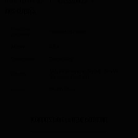
FICHE TECHNIQUE
ACCESSOIRES
AVIS CLIENTS
Fonctions
Fabriqué en France
spéciales
Autres
X Bar
Contenance
Flacon 50ml
50% PG (Propylène Glycol) / 50% VG
Dosage
(Glycérine Végétale)
Saveur
Myrtille Glace
PORDUITS DANS LA MÊME CATÉGORIE