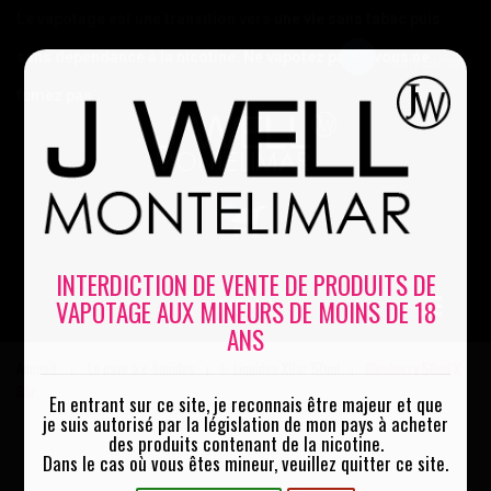
Le vapotage est une transition vers une vie sans tabac puis
sans dépendance à la nicotine. Ne vapotez pas si vous ne
Mon compte
fumez pas
0
INTERDICTION DE VENTE DE PRODUITS DE
VAPOTAGE AUX MINEURS DE MOINS DE 18
MENU
ANS
Accueil
La cave à e-liquides
E- Liquides XBar 50ml
Blueberry 50ml X
|
|
|
Bar
En entrant sur ce site, je reconnais être majeur et que
je suis autorisé par la législation de mon pays à acheter
des produits contenant de la nicotine.
Dans le cas où vous êtes mineur, veuillez quitter ce site.