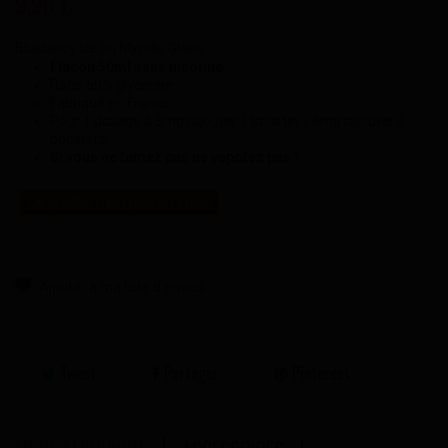
9,90 €
Blueberry Ice ou Myrtille Glace
Flacon 50ml sans nicotine
Ratio 50% glycérine
Fabriqué en France
Pour 1 dosage à 3mg rajouter 1 booster / 6mg rajouter 2
boosters
Si vous ne fumez pas ne vapotez pas !
Ce produit n'est plus en stock
Ajouter à ma liste d'envies
Tweet
Partager
Pinterest