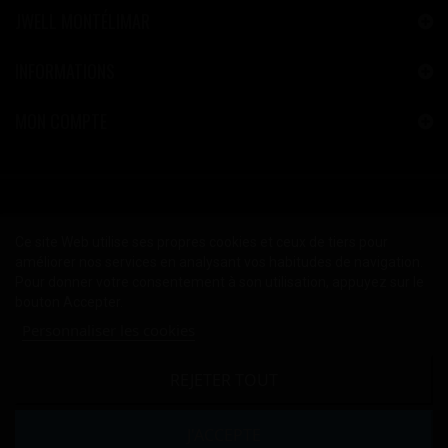
JWELL MONTÉLIMAR
INFORMATIONS
MON COMPTE
Ce site Web utilise ses propres cookies et ceux de tiers pour
améliorer nos services en analysant vos habitudes de navigation.
Pour donner votre consentement à son utilisation, appuyez sur le
bouton Accepter.
Personnaliser les cookies
REJETER TOUT
2024 © Copyright JWELL™ Montélimar
Mentions Légales
-
CGV
J'ACCEPTE