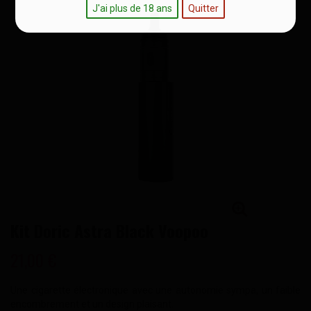
J'ai plus de 18 ans
Quitter
Kit Doric Astra Black Voopoo
21,00 €
Une cigarette électronique avec une autonomie sympa, un faible
encombrement et un design plaisant.