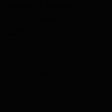
FICHE TECHNIQUE
AVIS CLIENTS
Batterie
2500mAh
Dimensions
(hauteur x
130 X 29 X 25mm
largeur x
épaisseur)
Connexion
USB-C
Écran
Leds couleurs
Puissance
30 Watts
Résistance
ITO en 0.5 ou 1.2 Ohm ou 1 Ohm
Capacité
3ml
Airflow
Control
Oui