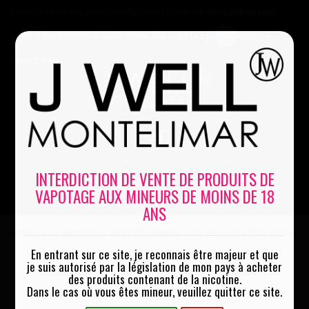
Le vapotage est une transition vers une vie sans tabac puis
sans dépendance à la nicotine. Ne vapotez pas si vous ne
Mon compte
fumez pas
0
INTERDICTION DE VENTE DE PRODUITS DE
VAPOTAGE AUX MINEURS DE MOINS DE 18
MENU
ANS
Accueil
E-cigarettes
Kits Petits Budgets
Kit Doric Astra Black Voopoo
|
|
|
En entrant sur ce site, je reconnais être majeur et que
je suis autorisé par la législation de mon pays à acheter
des produits contenant de la nicotine.
Dans le cas où vous êtes mineur, veuillez quitter ce site.