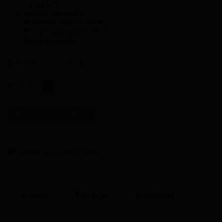
Tirage MTL
Batterie 2500mAh
Puissance maxi 30 Watts
Remplissage par le haut 3ml
Résistances ITO
Quantité :
Couleur :
AJOUTER AU PANIER
Ajouter à ma liste d'envies
Tweet
Partager
Pinterest