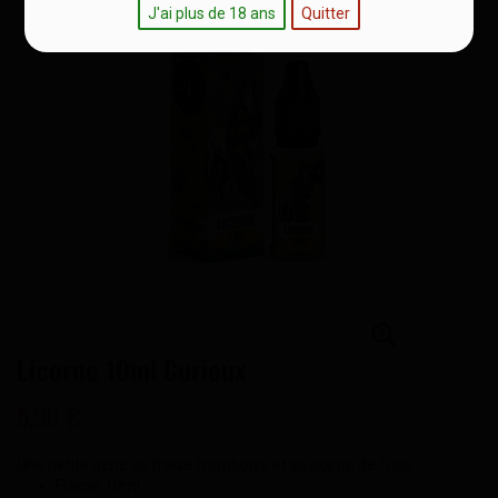
J'ai plus de 18 ans
Quitter
Licorne 10ml Curieux
5,90 €
Une petite perle ce fraise framboise et sa pointe de frais.
Flacon 10ml