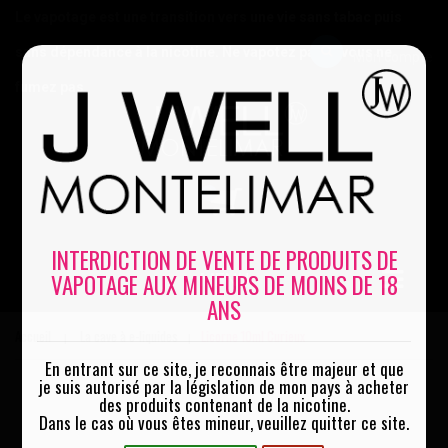
Le vapotage est une transition vers une vie sans tabac puis
sans dépendance à la nicotine. Ne vapotez pas si vous ne
Mon compte
fumez pas
0
INTERDICTION DE VENTE DE PRODUITS DE
VAPOTAGE AUX MINEURS DE MOINS DE 18
MENU
ANS
Accueil
La cave à e-liquides
Licorne 10ml Curieux
|
|
En entrant sur ce site, je reconnais être majeur et que
je suis autorisé par la législation de mon pays à acheter
des produits contenant de la nicotine.
Dans le cas où vous êtes mineur, veuillez quitter ce site.