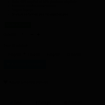
Ratio 40% végétal et 60% glycérine végétale
Boosters vendus séparément
Origine France
Si vous ne fumez pas ne vapotez pas
Made in France
Quantité :
Taux de nicotine :
0 mg/ml
3 mg/ml
6 mg/ml
12 mg/ml
AJOUTER AU PANIER
Ajouter à ma liste d'envies
Tweet
Partager
Pinterest