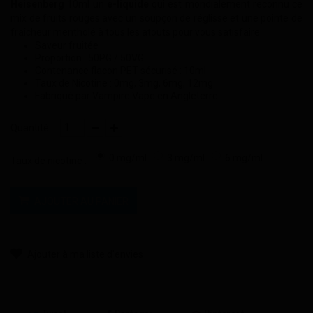
Heisenberg
10ml un
e-liquide
qui est mondialement reconnu ce
mix de fruits rouges avec un soupçon de réglisse et une pointe de
fraîcheur mentholé à tous les atouts pour vous satisfaire.
Saveur fruitée
Proportion : 50PG / 50VG
Contenance flacon PET sécurisé : 10ml
Taux de Nicotine : 0mg, 3mg, 6mg, 12mg
Fabriqué par Vampire Vape en Angleterre.
Quantité :
0 mg/ml
3 mg/ml
6 mg/ml
Taux de nicotine :
AJOUTER AU PANIER
Ajouter à ma liste d'envies