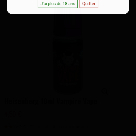
J'ai plus de 18 ans
Quitter
Heisenberg 10ml Vampire Vape
4,50 €
Basée sur (
1
) évaluation(s)