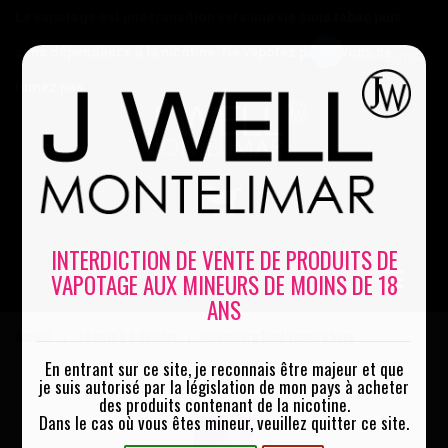
Le vapotage est une transition vers une vie sans tabac puis
sans dépendance à la nicotine. Ne vapotez pas si vous ne
Mon compte
fumez pas
0
INTERDICTION DE VENTE DE PRODUITS DE
VAPOTAGE AUX MINEURS DE MOINS DE 18
MENU
ANS
Accueil
La cave à e-liquides
Heisenberg 10ml Vampire Vape
|
|
En entrant sur ce site, je reconnais être majeur et que
je suis autorisé par la législation de mon pays à acheter
des produits contenant de la nicotine.
Dans le cas où vous êtes mineur, veuillez quitter ce site.