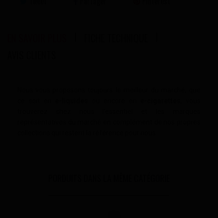
Tweet
Partager
Pinterest
EN SAVOIR PLUS
FICHE TECHNIQUE
AVIS CLIENTS
Nous
vous proposons toujours le meilleur du marché, que
ce soit en
e-liquides
ou encore en
e-cigarettes
, vous
trouverez chez nous l'essentiel et les marques
représentatives du marché en complément de nos propres
collections qui restent la référence pour nous.
PORDUITS DANS LA MÊME CATÉGORIE