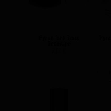
Pyrex Tank Zeus
Pyre
Geekvape
2,50 €
L