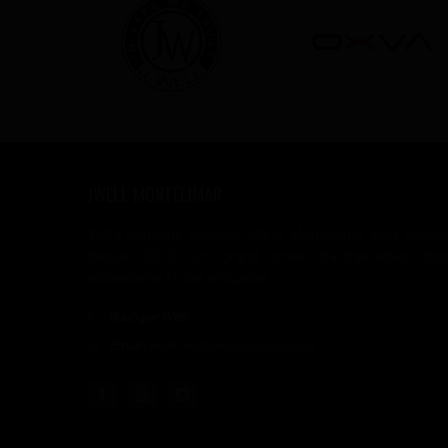
JWELL MONTÉLIMAR
Votre boutique internet JWELL Montélimar vous propo
depuis 2013, un grand choix d'e-cigarettes, box
accessoires et des e-liquides.
Boutique Web
Email :
jwell.montelimar@gmail.com