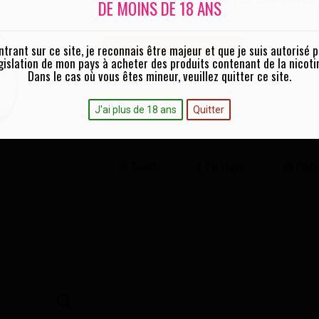
Pyrex de remplacement pour clearomiseur
DE MOINS DE 18 ANS
Vendu à l'unité
Ce produit n'est plus en stock
ntrant sur ce site, je reconnais être majeur et que je suis autorisé p
gislation de mon pays à acheter des produits contenant de la nicoti
Dans le cas où vous êtes mineur, veuillez quitter ce site.
Ajouter à ma liste d'envies
J'ai plus de 18 ans
Quitter
Tweet
Partager
Pinte