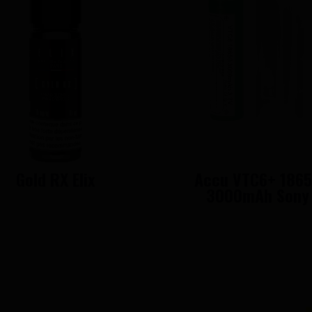
Gold RX Elix
Accu VTC6+ 186
3000mAh Sony