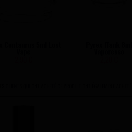
x Centaurus 5ml Lost
Pyrex ITank 8m
Vape
Vaporesso
2,90 €
2,20 €
ES CLIENTS QUI ONT ACHETÉ CE PRODUIT ONT ÉGALEMENT ACHETÉ.