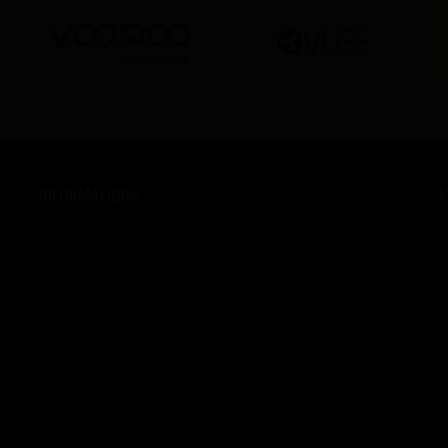
INFORMATIONS
se
Contactez-Nous
M
s,
Votre Boutique
M
Nos E-Liquides Made In France
M
Précautions D'emplois
M
Livraisons Et Retours
M
Paiement Sécurisé
M