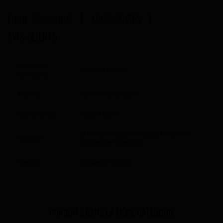
FICHE TECHNIQUE
ACCESSOIRES
AVIS CLIENTS
Fonctions
Made in France
spéciales
Autres
Gamme Grenadine
Contenance
Flacon 50ml
50% PG (Propylène Glycol) / 50% VG
Dosage
(Glycérine Végétale)
Saveur
Cerise Limonade
PORDUITS DANS LA MÊME CATÉGORIE