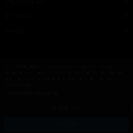
JWELL MONTÉLIMAR
INFORMATIONS
MON COMPTE
Ce site Web utilise ses propres cookies et ceux de tiers pour
améliorer nos services en analysant vos habitudes de navigation.
Pour donner votre consentement à son utilisation, appuyez sur le
bouton Accepter.
Personnaliser les cookies
REJETER TOUT
2024 © Copyright JWELL™ Montélimar
Mentions Légales
-
CGV
J'ACCEPTE