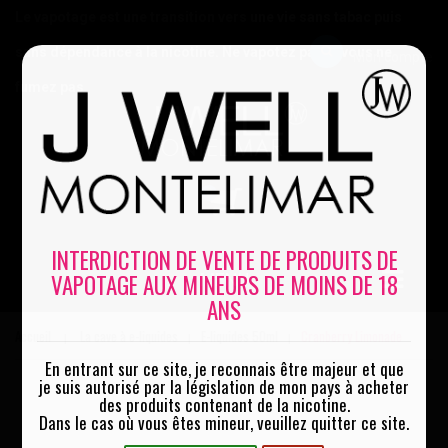
Le vapotage est une transition vers une vie sans tabac puis
sans dépendance à la nicotine. Ne vapotez pas si vous ne
Mon compte
fumez pas
0
INTERDICTION DE VENTE DE PRODUITS DE
VAPOTAGE AUX MINEURS DE MOINS DE 18
MENU
ANS
Accueil
La cave à e-liquides
E-liquides 50ml
Cranberry Limonade
|
|
|
En entrant sur ce site, je reconnais être majeur et que
je suis autorisé par la législation de mon pays à acheter
des produits contenant de la nicotine.
Dans le cas où vous êtes mineur, veuillez quitter ce site.