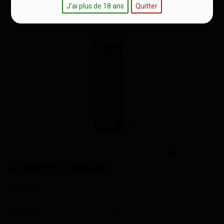
J'ai plus de 18 ans
Quitter
Cranberry Limonade
15,90 €
Basée sur (
1
) évaluation(s)