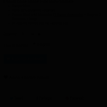
E-liquide Cerise associé à une saveur limonade
Flacon 50ml
Ratio 50% Glycérine végétale
Flacon 50ml prêt à booster. (
1 flacon de booster
= 3mg ou 2
Boosters = 6mg)
Si vous ne fumez pas ne vapotez pas
Quantité :
0 mg/ml
Taux de nicotine :
AJOUTER AU PANIER
Ajouter à ma liste d'envies
Tweet
Partager
Pinterest