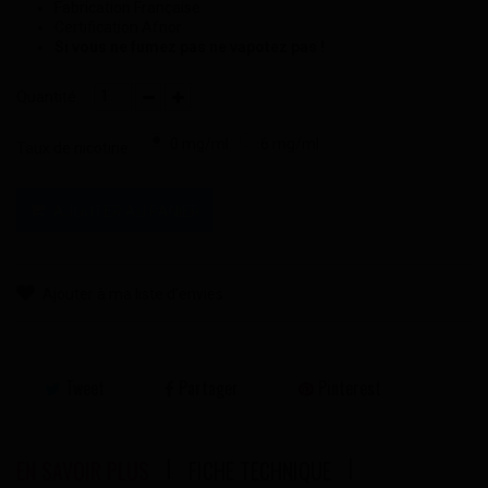
Fabrication Française
Certification Afnor
Si vous ne fumez pas ne vapotez pas !
Quantité :
0 mg/ml
6 mg/ml
Taux de nicotine :
AJOUTER AU PANIER
Ajouter à ma liste d'envies
Tweet
Partager
Pinterest
EN SAVOIR PLUS
FICHE TECHNIQUE