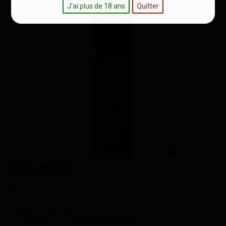
J'ai plus de 18 ans
Quitter
Fraise Tendre
4,00 €
E-liquide Fraise Tendre
Flacon 10ml avec et sans nicotine