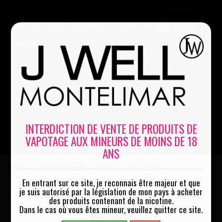
Le vapotage est une transition vers une vie sans tabac puis
sans dépendance à la nicotine. Ne vapotez pas si vous ne
Mon compte
fumez pas
0
INTERDICTION DE VENTE DE PRODUITS DE
VAPOTAGE AUX MINEURS DE MOINS DE 18
MENU
ANS
Accueil
La cave à e-liquides
Fruités
Fraise Tendre
|
|
|
En entrant sur ce site, je reconnais être majeur et que
je suis autorisé par la législation de mon pays à acheter
des produits contenant de la nicotine.
Dans le cas où vous êtes mineur, veuillez quitter ce site.